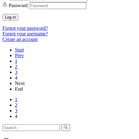
Password
Log in
Forgot your password?
Forgot your username?
Create an account
Start
Prev
1
2
3
4
Next
End
1
2
3
4