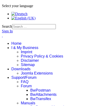
Select your language
Search
Sign In
Home
I & My Business
Imprint
Privacy Policy & Cookies
Disclaimer
Sitemap
Downloads
Joomla Extensions
Support/Forum
FAQ
Forum
BwPostman
BwAttachments
BwTransifex
Manuals