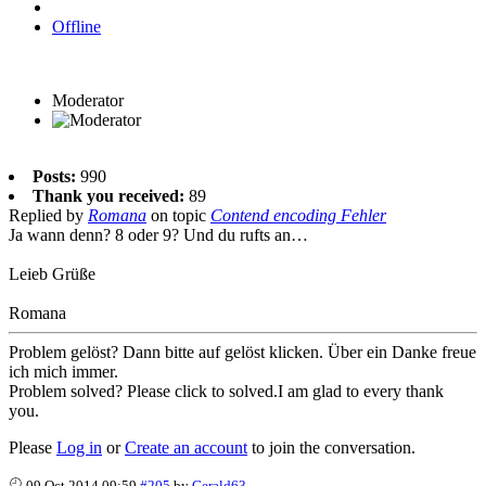
Offline
Moderator
Posts:
990
Thank you received:
89
Replied by
Romana
on topic
Contend encoding Fehler
Ja wann denn? 8 oder 9? Und du rufts an…
Leieb Grüße
Romana
Problem gelöst? Dann bitte auf gelöst klicken. Über ein Danke freue
ich mich immer.
Problem solved? Please click to solved.I am glad to every thank
you.
Please
Log in
or
Create an account
to join the conversation.
09 Oct 2014 09:59
#205
by
Gerald63