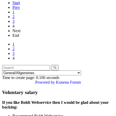
Start
Prev
1
2
3
4
Next
End
1
2
3
4
Time to create page: 0.106 seconds
Powered by
Kunena Forum
Voluntary salary
If you like Boldt Webservice then I would be glad about your
backing:
Recommend Boldt Webservice.