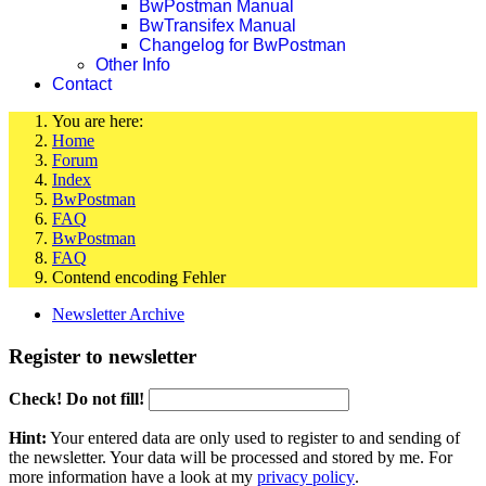
BwPostman Manual
BwTransifex Manual
Changelog for BwPostman
Other Info
Contact
You are here:
Home
Forum
Index
BwPostman
FAQ
BwPostman
FAQ
Contend encoding Fehler
Newsletter Archive
Register to newsletter
Check! Do not fill!
Hint:
Your entered data are only used to register to and sending of
the newsletter. Your data will be processed and stored by me. For
more information have a look at my
privacy policy
.