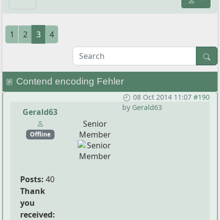
1
2
3
4
Contend encoding Fehler
08 Oct 2014 11:07
#190
by
Gerald63
Gerald63
Senior
Member
Offline
Posts:
40
Thank
you
received: