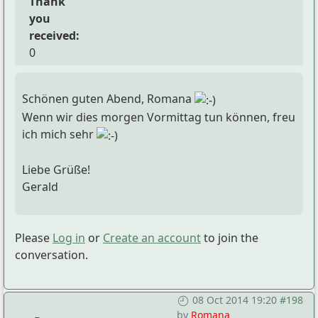
Thank
you
received:
0
Schönen guten Abend, Romana
Wenn wir dies morgen Vormittag tun können, freu
ich mich sehr
Liebe Grüße!
Gerald
Please
Log in
or
Create an account
to join the
conversation.
08 Oct 2014 19:20
#198
by
Romana