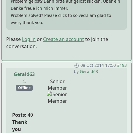
Problem gelöst? Dann bitte auf gelöst klicken. Über ein
Danke freue ich mich immer.
Problem solved? Please click to solved.I am glad to
every thank you.
Please
Log in
or
Create an account
to join the
conversation.
08 Oct 2014 17:50
#193
by
Gerald63
Gerald63
Senior
Member
Offline
Posts:
40
Thank
you