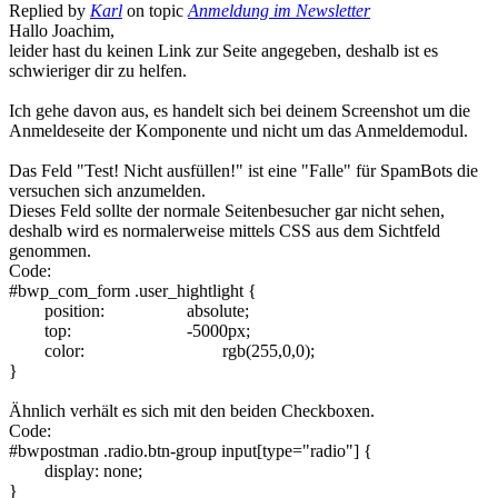
Replied by
Karl
on topic
Anmeldung im Newsletter
Hallo Joachim,
leider hast du keinen Link zur Seite angegeben, deshalb ist es
schwieriger dir zu helfen.
Ich gehe davon aus, es handelt sich bei deinem Screenshot um die
Anmeldeseite der Komponente und nicht um das Anmeldemodul.
Das Feld "Test! Nicht ausfüllen!" ist eine "Falle" für SpamBots die
versuchen sich anzumelden.
Dieses Feld sollte der normale Seitenbesucher gar nicht sehen,
deshalb wird es normalerweise mittels CSS aus dem Sichtfeld
genommen.
Code:
#bwp_com_form .user_hightlight {

	position:			absolute;

	top:				-5000px;

	color:				rgb(255,0,0);

}
Ähnlich verhält es sich mit den beiden Checkboxen.
Code:
#bwpostman .radio.btn-group input[type="radio"] {

	display: none;

}