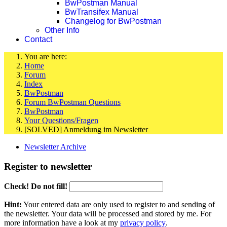
BwPostman Manual
BwTransifex Manual
Changelog for BwPostman
Other Info
Contact
You are here:
Home
Forum
Index
BwPostman
Forum BwPostman Questions
BwPostman
Your Questions/Fragen
[SOLVED] Anmeldung im Newsletter
Newsletter Archive
Register to newsletter
Check! Do not fill!
Hint:
Your entered data are only used to register to and sending of
the newsletter. Your data will be processed and stored by me. For
more information have a look at my
privacy policy
.