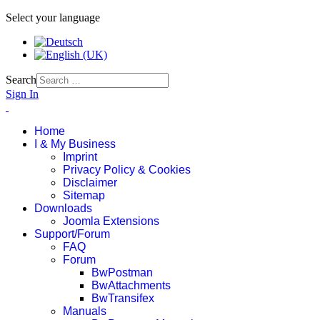
Select your language
Search
Sign In
Home
I & My Business
Imprint
Privacy Policy & Cookies
Disclaimer
Sitemap
Downloads
Joomla Extensions
Support/Forum
FAQ
Forum
BwPostman
BwAttachments
BwTransifex
Manuals