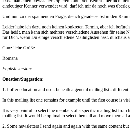
Dass man einen Newsletter kopieren kann, den Betreff aber nicht beib
eindeutiger Kenner verwendet wird, darf ich mir da noch was überlegen
Und nun zu der spannenden Frage, die ich gerade selbst in den Rau
Leider habe ich dazu noch keinen konkreten Termin, aber ich befürch
Das heißt, man kann sich mehrere verschiedene Aussehen für seine N
für Dich, wenn Du einige verschiedene Mailinglisten hast, durchaus a
Ganz liebe Grüße
Romana
English version:
Question/Suggestion:
1. I offer education and use - beneath a general mailing list - different m
In this mailing list one remains for example until the first course is vi
It is very painful to select the members of a specific mailing list from 
mailing list. It would be optimal to select them all and move them all a
2. Some newsletters I send again and again with the same content but d