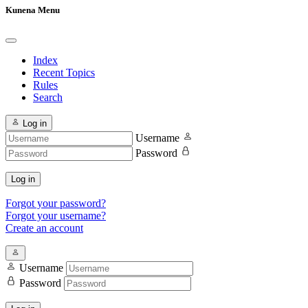
Kunena Menu
Index
Recent Topics
Rules
Search
Log in
Username
Password
Log in
Forgot your password?
Forgot your username?
Create an account
Username
Password