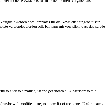
ben der ID des Newsletters für manche internen Aufgaben als
euigkeit werden dort Templates für die Newsletter eingebaut sein.
ate verwendet werden soll. Ich kann mir vorstellen, dass das gerade
ul to click to a mailing list and get shown all subscribers to this
 (maybe with modified date) to a new list of recipients. Unfortunately