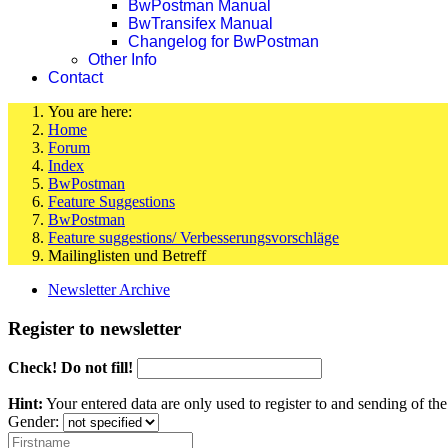
BwPostman Manual
BwTransifex Manual
Changelog for BwPostman
Other Info
Contact
You are here:
Home
Forum
Index
BwPostman
Feature Suggestions
BwPostman
Feature suggestions/ Verbesserungsvorschläge
Mailinglisten und Betreff
Newsletter Archive
Register to newsletter
Check! Do not fill!
Hint:
Your entered data are only used to register to and sending of t
Gender: