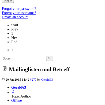
Log in
Forgot your password?
Forgot your username?
Create an account
Start
Prev
1
Next
End
1
Mailinglisten und Betreff
20 Jan 2015 14:42
#277
by
Gerald63
Gerald63
Topic Author
Offline