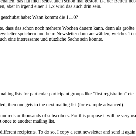
ehalten, das hat mich selbst auch schon mal gestört. Da der Betreff ne
, aber in irgend einer 1.1.x wird das auch drin sein.
m geschubst habe: Wann kommt die 1.1.0?
te, dass das schon noch mehrere Wochen dauern kann, denn als größte N
ewsletter speichern und beim Newsletter dann auswählen, welches Templ
uch eine interessante und nützliche Sache sein könnte.
ailing lists for particular participant groups like "first registration" etc.
sited, then one gets to the next mailing list (for example advanced).
hundreds or thousands of subscribers. For this purpose it will be very usef
t once to another mailing list.
ifferent recipients. To do so, I copy a sent newsletter and send it again