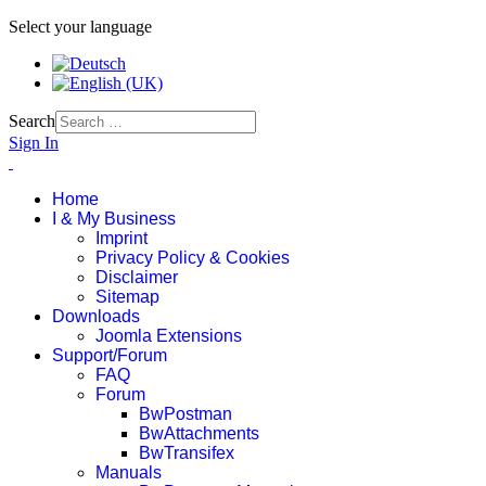
Select your language
Search
Sign In
Home
I & My Business
Imprint
Privacy Policy & Cookies
Disclaimer
Sitemap
Downloads
Joomla Extensions
Support/Forum
FAQ
Forum
BwPostman
BwAttachments
BwTransifex
Manuals