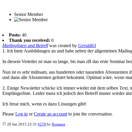
Senior Member
Posts:
40
Thank you received:
0
Mailinglisten und Betreff
was created by
Gerald63
1. Ich biete Ausbildungen an und habe neben der allgemeinen Mailing
In diesem Verteiler ist man so lange, bis man zB das erste Seminar be
Nun ist es sehr mühsam, aus hunderten oder tausenden Abonnenten die 
und dann alle Abonnenten gelistet bekommt. Optimal wäre, wenn man 
2. Einige Newsletter schicke ich immer wieder mit dem selben Text, 
Empfängerliste. Leider muss ich jedoch den Betreff immer wieder änder
Ich freue mich, wenn es dazu Lösungen gibt!
Please
Log in
or
Create an account
to join the conversation.
20 Jan 2015 23:31
#278
by
Romana