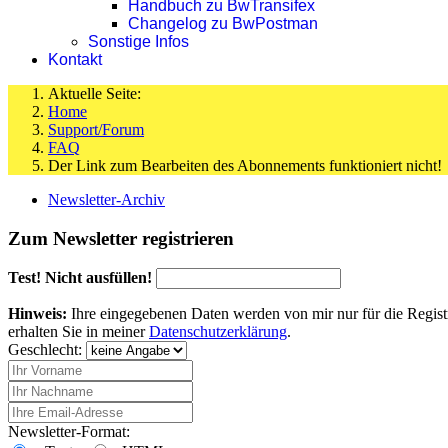
Handbuch zu BwTransifex
Changelog zu BwPostman
Sonstige Infos
Kontakt
Aktuelle Seite:
Home
Support/Forum
FAQ
Der Link zum Bearbeiten des Abonnements funktioniert nicht!
Newsletter-Archiv
Zum Newsletter registrieren
Test! Nicht ausfüllen!
Hinweis:
Ihre eingegebenen Daten werden von mir nur für die Regist
erhalten Sie in meiner
Datenschutzerklärung
.
Geschlecht:
Newsletter-Format: