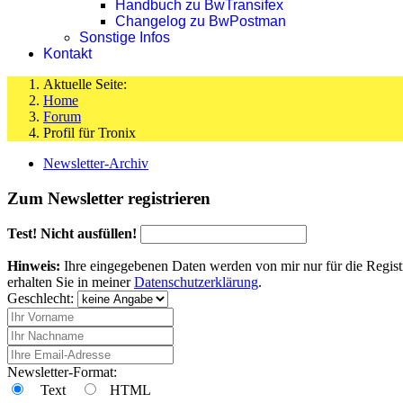
Handbuch zu BwTransifex
Changelog zu BwPostman
Sonstige Infos
Kontakt
Aktuelle Seite:
Home
Forum
Profil für Tronix
Newsletter-Archiv
Zum Newsletter registrieren
Test! Nicht ausfüllen!
Hinweis:
Ihre eingegebenen Daten werden von mir nur für die Regist
erhalten Sie in meiner
Datenschutzerklärung
.
Geschlecht:
Newsletter-Format:
Text
HTML