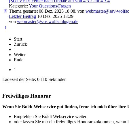
[SOLVED] Fehler nach Update auf von 4.3.2 auf 4.3.4
Kategorie:
Your Questions/Fragen
Thema gestartet 08 Dez. 2025 18:08, von
webmaster@sav-wolfsc
Letzter Beitrag
10 Dez. 2025 18:29
von
webmaster@sav-wolfschlugen.de
Start
Zurück
1
Weiter
Ende
1
Ladezeit der Seite: 0.110 Sekunden
Freiwilliges Honorar
Wenn Sie Boldt Webservice gut finden, freue ich mich über ihre 
Empfehlen Sie Boldt Webservice weiter
oder lassen Sie mir ein freiwilliges Honorar zukommen, wenn I