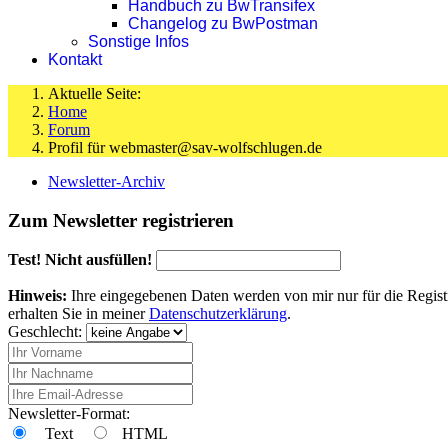
Handbuch zu BwTransifex
Changelog zu BwPostman
Sonstige Infos
Kontakt
Aktuelle Seite:
Home
Forum
Profil für webmaster@sav-wolfschlugen.de
Newsletter-Archiv
Zum Newsletter registrieren
Test! Nicht ausfüllen!
Hinweis:
Ihre eingegebenen Daten werden von mir nur für die Regist
erhalten Sie in meiner
Datenschutzerklärung
.
Geschlecht:
Newsletter-Format:
Text
HTML