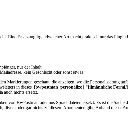
ht. Eine Ersetzung irgendwelcher Art macht praktisch nur das Plugin Per
mpfänger, nur der Inhalt
Mailadresse, kein Geschlecht oder sonst etwas
 den Markierungen geschaut, die anzeigen, wo die Personalisierung an
sletters in dieses
[bwpostman_personalize | "[i]männliche Form[/i]
a auch nichts ersetzt.
en von BwPostman oder aus Sprachdateien ersetzt. Es ist die Sache de
ch, divers oder gar nichts zu diesem Abonnenten gibt. Anhand dieser A