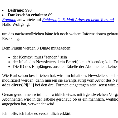
Beiträge:
990
Dankeschön erhalten:
89
Romana
antwortete auf
Fehlerhafte E-Mail Adressen beim Versand
Hallo Wolfgang,
um das nachzuvollziehen hätte ich noch weitere Informationen gebrauc
Ersetzung.
Dem Plugin werden 3 Dinge mitgegeben:
der Kontext, muss "senden" sein
der Inhalt des Newsletters, kein Betreff, kein Absender, kein E
Die ID des Empfängers aus der Tabelle der Abonnenten, keine 
Wie Karl schon beschrieben hat, wird im Inhalt des Newsletters nach
modifiziert werden, dann müssen sie zwangsläufig vom Autor des New
oder divers)[/i]"' ]
bei den drei Formen eingetragen sein, sonst wird d
Genau genommen wird nicht wirklich etwas mit irgendwelchen Vorgab
Abonnenten wird in der Tabelle geschaut, ob es ein männlich, weibli
angegeben hat, verwendet wird.
Ich hoffe, ich habe es verständlich erklärt.