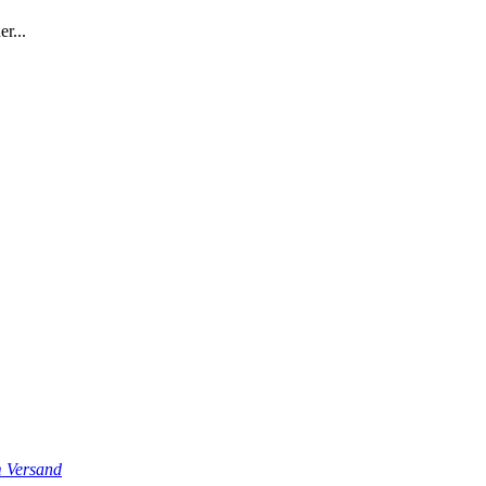
er...
m Versand